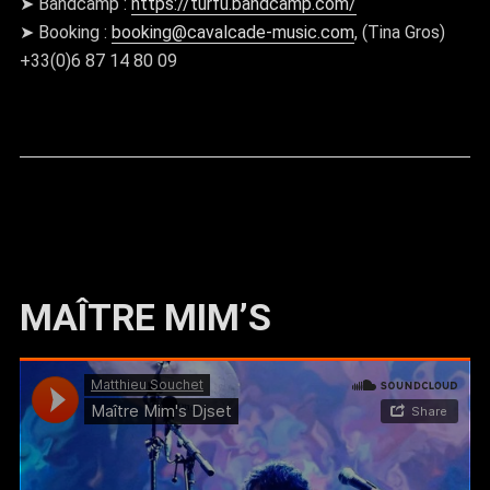
➤ Bandcamp :
https://turfu.bandcamp.com/
➤ Booking :
booking@cavalcade-music.com
, (Tina Gros)
+33(0)6 87 14 80 09
MAÎTRE MIM’S